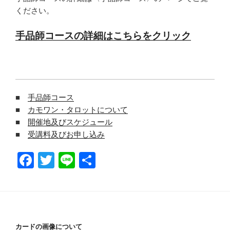
ください。
手品師コースの詳細はこちらをクリック
■
手品師コース
■
カモワン・タロットについて
■
開催地及びスケジュール
■
受講料及びお申し込み
Fa
T
Li
共
ce
wi
ne
有
bo
tte
ok
r
カードの画像について