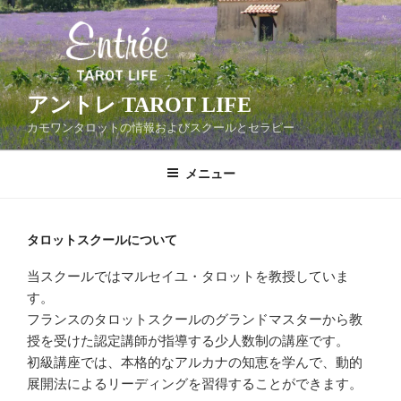
コ
ン
テ
ン
ツ
アントレ TAROT LIFE
へ
カモワンタロットの情報およびスクールとセラピー
ス
キ
メニュー
ッ
プ
タロットスクールについて
当スクールではマルセイユ・タロットを教授していま
す。
フランスのタロットスクールのグランドマスターから教
授を受けた認定講師が指導する少人数制の講座です。
初級講座では、本格的なアルカナの知恵を学んで、動的
展開法によるリーディングを習得することができます。