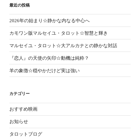
ー
最近の投稿
シ
2026年の始まり☆静かな内なる中心へ
ョ
ン
カモワン版マルセイユ・タロット☆智慧と輝き
マルセイユ・タロット☆大アルカナとの静かな対話
『恋人』の天使の矢印☆動機は純粋？
羊の象徴☆穏やかだけど実は強い
カテゴリー
おすすめ映画
お知らせ
タロットブログ