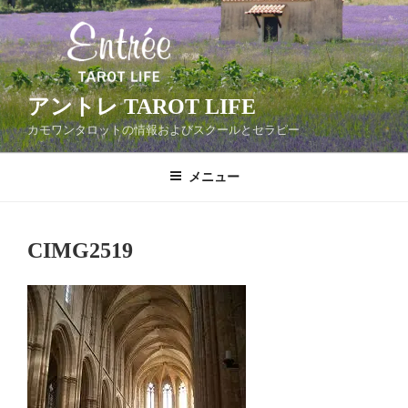
コ
ン
テ
ン
ツ
アントレ TAROT LIFE
へ
カモワンタロットの情報およびスクールとセラピー
ス
キ
メニュー
ッ
プ
CIMG2519