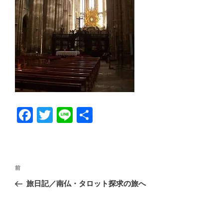
Fa
T
Li
共
ce
wi
ne
有
bo
tte
ok
r
投
前
前
稿
の
旅日記／南仏・タロット探求の旅へ
ナ
投
ビ
稿
ゲ