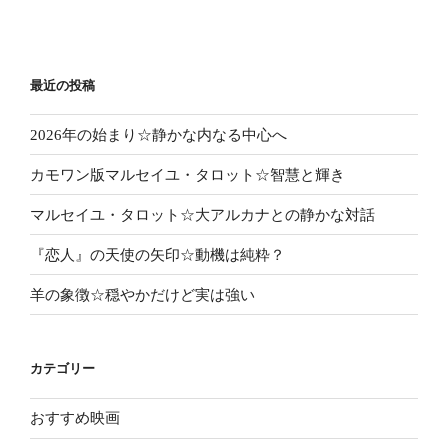
投
ー
稿
シ
ョ
最近の投稿
ン
2026年の始まり☆静かな内なる中心へ
カモワン版マルセイユ・タロット☆智慧と輝き
マルセイユ・タロット☆大アルカナとの静かな対話
『恋人』の天使の矢印☆動機は純粋？
羊の象徴☆穏やかだけど実は強い
カテゴリー
おすすめ映画