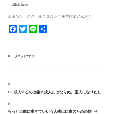
Click here
カモワン・スクールでタロットを学びませんか？
Fa
T
Li
共
ce
wi
ne
有
bo
tte
ok
r
カ
タロットブログ
テ
ゴ
リ
ー
投
前
前
稿
の
成人するのは誰☆成人にはなりぬ。聖人になりたし
ナ
投
ビ
稿
次
次
ゲ
の
もっと自由に生きていい☆人生は自由のための旅