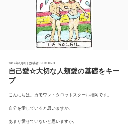
投
2017年2月8日
投稿者:
SHOJIRO
稿
自己愛☆大切な人類愛の基礎をキー
日:
プ
こんにちは。カモワン・タロットスクール福岡です。
自分を愛していると思いますか。
あまり愛せていないと思いますか。