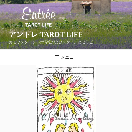
コ
ン
テ
ン
ツ
アントレ TAROT LIFE
へ
カモワンタロットの情報およびスクールとセラピー
ス
キ
メニュー
ッ
プ