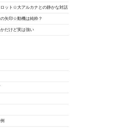
タロット☆大アルカナとの静かな対話
使の矢印☆動機は純粋？
やかだけど実は強い
グ
事例