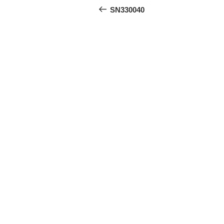
稿
の
SN330040
投
ナ
稿
ビ
ゲ
ー
シ
ョ
ン