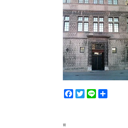
Fa
T
Li
共
ce
wi
ne
有
bo
tte
ok
r
投
前
前