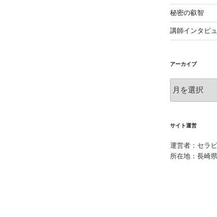
秘密の叡智
講師インタビ
アーカイブ
ア
ー
カ
イ
ブ
サイト運営
運営者：セラピ
所在地：長崎県