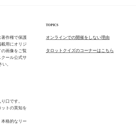
TOPICS
は著作権で保護
オンラインでの開催をしない理由
掲載用にオリジ
タロットクイズのコーナーはこちら
ドの画像をご覧
スクール公式サ
さい。
の入り口です。
ロットの英知を
、本格的なリー