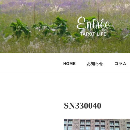
コ
ン
テ
ン
ツ
へ
ス
キ
ッ
HOME
お知らせ
コラム
プ
SN330040