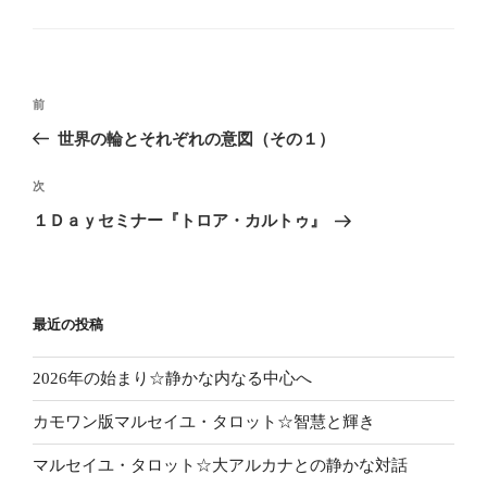
テ
ゴ
リ
ー
投
前
前
稿
の
世界の輪とそれぞれの意図（その１）
ナ
投
ビ
稿
次
次
ゲ
の
１Ｄａｙセミナー『トロア・カルトゥ』
投
ー
稿
シ
ョ
最近の投稿
ン
2026年の始まり☆静かな内なる中心へ
カモワン版マルセイユ・タロット☆智慧と輝き
マルセイユ・タロット☆大アルカナとの静かな対話