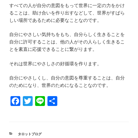
すべての人が自分の意図をもって世界に一定の力をかけ
ることは、助け合いを作り出すなどして、世界がすばら
しい場所であるために必要なことなのです。
自分にやさしい気持ちをもち、自分らしく生きることを
自分に許可することは、他の人がその人らしく生きるこ
とを素直に応援できることに繋がります。
それは世界にやさしさの好循環を作ります。
自分にやさしくし、自分の意図を尊重することは、自分
のためになり、世界のためになることなのです。
Fa
T
Li
共
ce
wi
ne
有
bo
tte
ok
r
カ
タロットブログ