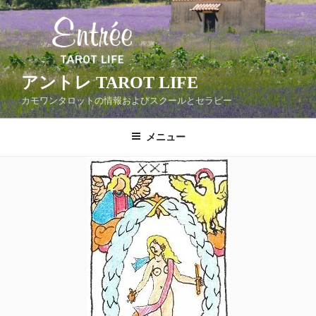
コ
ン
テ
ン
ツ
アントレ TAROT LIFE
へ
カモワンタロットの情報およびスクールとセラピー
ス
キ
メニュー
ッ
プ