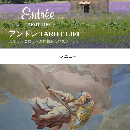
コ
ン
テ
ン
ツ
アントレ TAROT LIFE
へ
カモワンタロットの情報およびスクールとセラピー
ス
キ
メニュー
ッ
プ