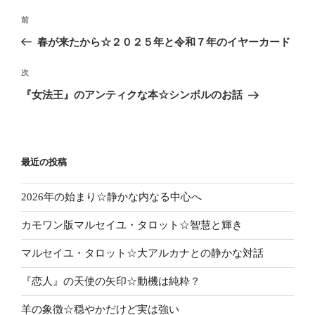
投
前
前
稿
の
春が来たから☆２０２５年と令和７年のイヤーカード
ナ
投
ビ
稿
次
次
ゲ
の
『女法王』のアンティクな本☆シンボルのお話
投
ー
稿
シ
ョ
最近の投稿
ン
2026年の始まり☆静かな内なる中心へ
カモワン版マルセイユ・タロット☆智慧と輝き
マルセイユ・タロット☆大アルカナとの静かな対話
『恋人』の天使の矢印☆動機は純粋？
羊の象徴☆穏やかだけど実は強い