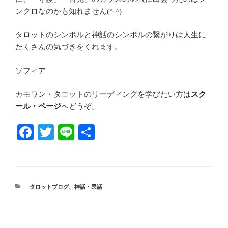
ンクロなのかも知れません(^-^)
タロットのシンボルと神話のシンボルの繋がりは人生に
たくさんの気づきをくれます。
ソフィア
カモワン・タロットのリーディングを学びたい方は
スク
ール・ページ
へどうぞ。
Fa
T
Li
共
ce
wi
ne
有
bo
tte
ok
r
カ
タロットブログ
、
神話・民話
テ
ゴ
リ
ー