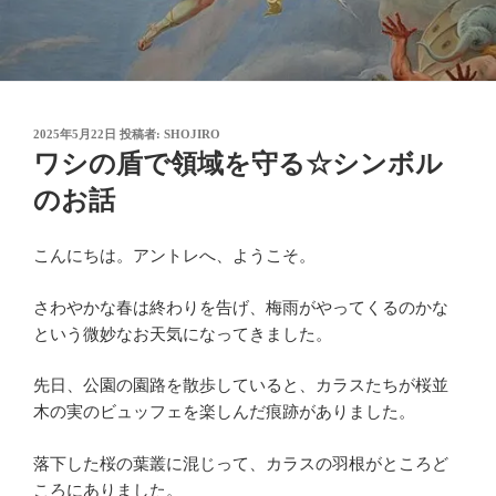
投
2025年5月22日
投稿者:
SHOJIRO
稿
ワシの盾で領域を守る☆シンボル
日:
のお話
こんにちは。アントレへ、ようこそ。
さわやかな春は終わりを告げ、梅雨がやってくるのかな
という微妙なお天気になってきました。
先日、公園の園路を散歩していると、カラスたちが桜並
木の実のビュッフェを楽しんだ痕跡がありました。
落下した桜の葉叢に混じって、カラスの羽根がところど
ころにありました。