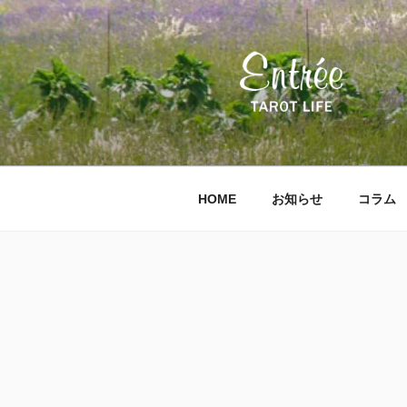
コ
ン
テ
ン
ツ
へ
ス
キ
ッ
HOME
お知らせ
コラム
プ