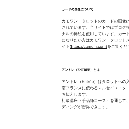
シ
カードの画像について
ョ
カモワン・タロットのカードの画像
ン
されています。当サイトではブログ
ナルの挿絵を使用しています。カー
になりたい方はカモワン・タロット
イト
(https://camoin.com)
をご覧くだ
アントレ（ENTRÉE）とは
アントレ（Entrée）はタロットへ
南フランスに伝わるマルセイユ・タ
お伝えします。
初級講座〈手品師コース〉を通じて
ディングが習得できます。