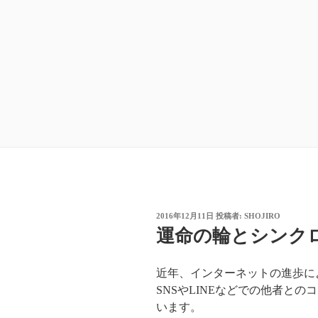
投
2016年12月11日
投稿者:
SHOJIRO
稿
運命の輪とシンク
日:
近年、インターネットの進歩に
SNSやLINEなどでの他者と
います。