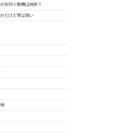
使の矢印☆動機は純粋？
やかだけど実は強い
グ
事例