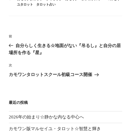
ゴ
グ
ユタロット タロット占い
リ
ー
投
前
前
稿
の
自分らしく生きる☆地面がない『吊るし』と自分の居
ナ
投
場所を作る『星』
ビ
稿
ゲ
次
次
の
ー
カモワンタロットスクール初級コース開催
投
シ
稿
ョ
ン
最近の投稿
2026年の始まり☆静かな内なる中心へ
カモワン版マルセイユ・タロット☆智慧と輝き