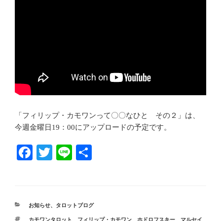
「フィリップ・カモワンって〇〇なひと その２」は、
今週金曜日19：00にアップロードの予定です。
Fa
T
Li
共
ce
wi
ne
有
bo
tte
ok
r
カ
お知らせ
、
タロットブログ
テ
タ
カモワンタロット フィリップ・カモワン ホドロフスキー マルセイ