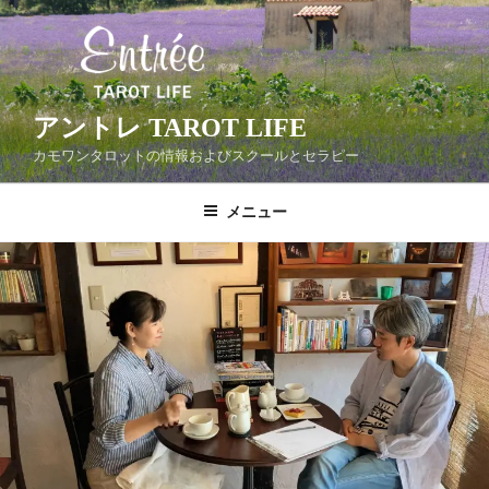
コ
ン
テ
ン
ツ
アントレ TAROT LIFE
へ
カモワンタロットの情報およびスクールとセラピー
ス
キ
メニュー
ッ
プ