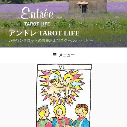
コ
ン
テ
ン
ツ
アントレ TAROT LIFE
へ
カモワンタロットの情報およびスクールとセラピー
ス
キ
メニュー
ッ
プ