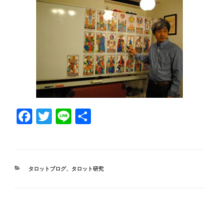
Fa
T
Li
共
ce
wi
ne
有
bo
tte
ok
r
カ
タロットブログ
、
タロット研究
テ
ゴ
リ
ー
投