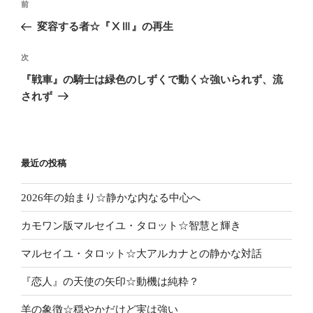
前
前
稿
の
変容する者☆『ⅩⅢ』の再生
ナ
投
ビ
稿
次
次
ゲ
の
『戦車』の騎士は緑色のしずくで動く☆強いられず、流
投
ー
されず
稿
シ
ョ
ン
最近の投稿
2026年の始まり☆静かな内なる中心へ
カモワン版マルセイユ・タロット☆智慧と輝き
マルセイユ・タロット☆大アルカナとの静かな対話
『恋人』の天使の矢印☆動機は純粋？
羊の象徴☆穏やかだけど実は強い