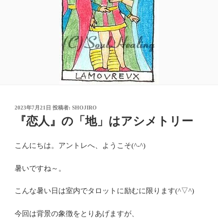
投
2023年7月21日
投稿者:
SHOJIRO
稿
『恋人』の「地」はアシメトリー
日:
こんにちは。アントレへ、ようこそ(^-^)
暑いですね～。
こんな暑い日は室内でタロットに励むに限ります(^▽^)
今回は背景の象徴をとりあげますが、