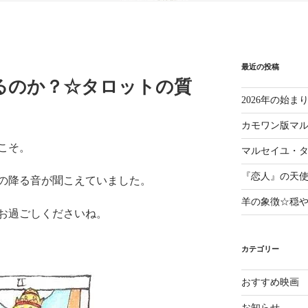
最近の投稿
るのか？☆タロットの質
2026年の始
カモワン版マ
こそ。
マルセイユ・
『恋人』の天
の降る音が聞こえていました。
羊の象徴☆穏
お過ごしくださいね。
カテゴリー
おすすめ映画
お知らせ