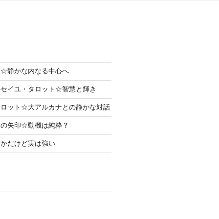
まり☆静かな内なる中心へ
ルセイユ・タロット☆智慧と輝き
タロット☆大アルカナとの静かな対話
使の矢印☆動機は純粋？
やかだけど実は強い