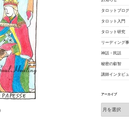
タロットブロ
タロット入門
タロット研究
リーディング
神話・民話
秘密の叡智
講師インタビ
アーカイブ
ア
）
ー
カ
イ