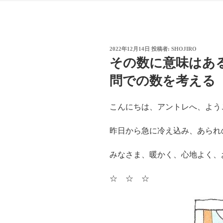
投
2022年12月14日
投稿者:
SHOJIRO
稿
その数に意味はあ
日:
問での数を考える
こんにちは、アントレへ、よう
昨日から急に冷え込み、あられ
みなさま、暖かく、心地よく、
☆ ☆ ☆