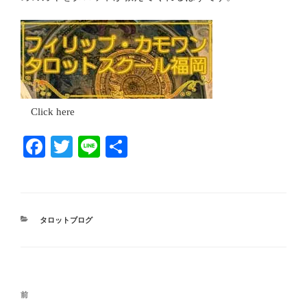
Click here
Fa
T
Li
共
ce
wi
ne
有
bo
tte
ok
r
カ
タロットブログ
テ
ゴ
リ
ー
投
前
前
稿