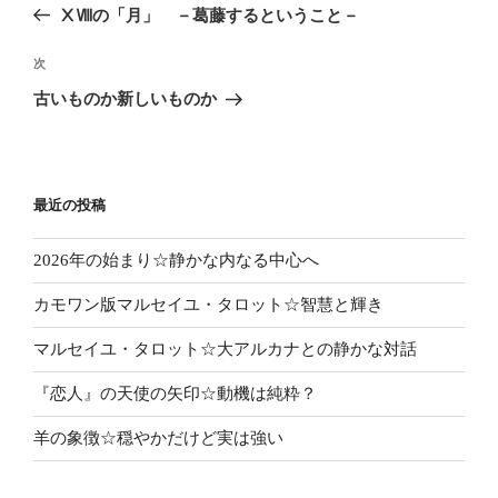
の
ⅩⅧの「月」 －葛藤するということ－
ナ
投
ビ
稿
次
次
ゲ
の
古いものか新しいものか
投
ー
稿
シ
ョ
最近の投稿
ン
2026年の始まり☆静かな内なる中心へ
カモワン版マルセイユ・タロット☆智慧と輝き
マルセイユ・タロット☆大アルカナとの静かな対話
『恋人』の天使の矢印☆動機は純粋？
羊の象徴☆穏やかだけど実は強い