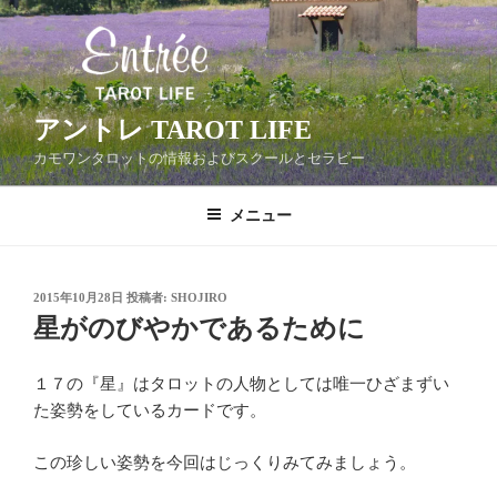
コ
ン
テ
ン
ツ
アントレ TAROT LIFE
へ
カモワンタロットの情報およびスクールとセラピー
ス
キ
メニュー
ッ
プ
投
2015年10月28日
投稿者:
SHOJIRO
稿
星がのびやかであるために
日:
１７の『星』はタロットの人物としては唯一ひざまずい
た姿勢をしているカードです。
この珍しい姿勢を今回はじっくりみてみましょう。